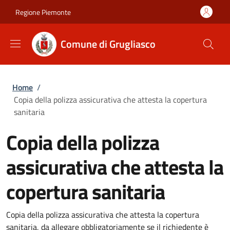
Salta al contenuto principale
Skip to footer content
Regione Piemonte
Comune di Grugliasco
Briciole di pane
Home
/
Copia della polizza assicurativa che attesta la copertura
sanitaria
Copia della polizza
assicurativa che attesta la
copertura sanitaria
Copia della polizza assicurativa che attesta la copertura
sanitaria, da allegare obbligatoriamente se il richiedente è