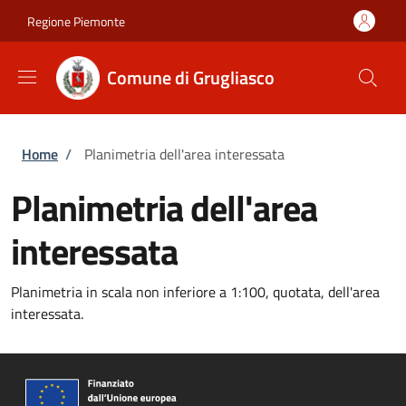
Salta al contenuto principale
Skip to footer content
Regione Piemonte
Comune di Grugliasco
Briciole di pane
Home
/
Planimetria dell'area interessata
Planimetria dell'area
interessata
Planimetria in scala non inferiore a 1:100, quotata, dell'area
interessata.