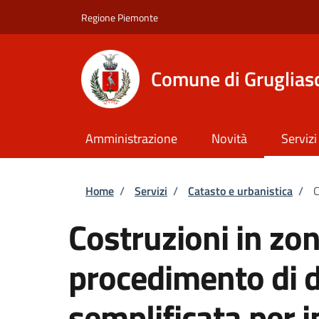
Salta al contenuto principale
Skip to footer content
Regione Piemonte
Comune di Gruglias
Amministrazione
Novità
Servizi
Briciole di pane
Home
/
Servizi
/
Catasto e urbanistica
/
C
Costruzioni in zo
procedimento di 
semplificata per in