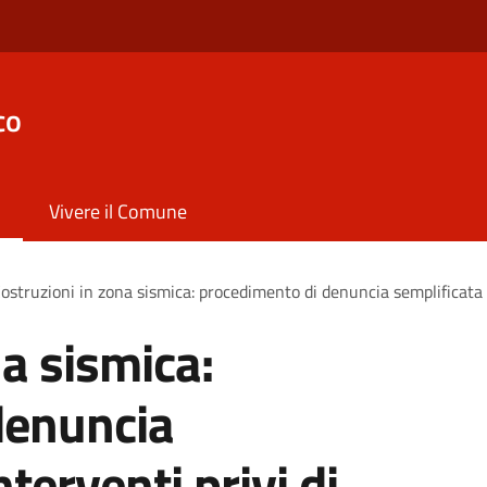
co
Vivere il Comune
ostruzioni in zona sismica: procedimento di denuncia semplificata p
na sismica:
denuncia
terventi privi di