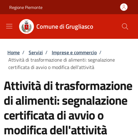
Salta al contenuto principale
Skip to footer content
Regione Piemonte
Comune di Grugliasco
Briciole di pane
Home
/
Servizi
/
Imprese e commercio
/
Attività di trasformazione di alimenti: segnalazione
certificata di avvio o modifica dell'attività
Attività di trasformazione
di alimenti: segnalazione
certificata di avvio o
modifica dell'attività