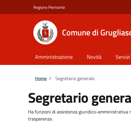
Salta al contenuto principale
Skip to footer content
Regione Piemonte
Comune di Gruglias
Amministrazione
Novità
Servizi
Briciole di pane
Home
/
Segretario generale
Segretario genera
Ha funzioni di assistenza giuridico-amministrativa n
trasparenza.