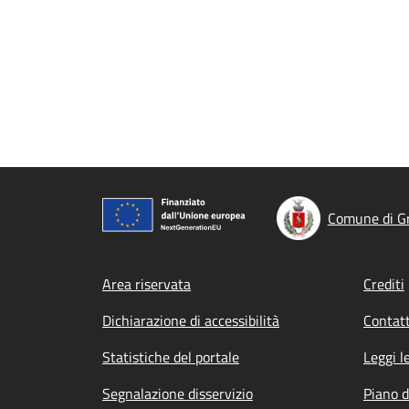
Comune di Gr
Footer menu
Area riservata
Crediti
Dichiarazione di accessibilità
Contatt
Statistiche del portale
Leggi l
Segnalazione disservizio
Piano d