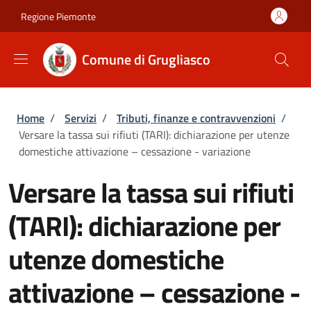
Salta al contenuto principale
Skip to footer content
Regione Piemonte
Comune di Grugliasco
Briciole di pane
Home
/
Servizi
/
Tributi, finanze e contravvenzioni
/
Versare la tassa sui rifiuti (TARI): dichiarazione per utenze
domestiche attivazione – cessazione - variazione
Versare la tassa sui rifiuti
(TARI): dichiarazione per
utenze domestiche
attivazione – cessazione -