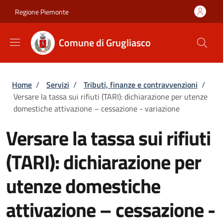
Salta al contenuto principale
Skip to footer content
Regione Piemonte
Comune di Grugliasco
Briciole di pane
Home
/
Servizi
/
Tributi, finanze e contravvenzioni
/
Versare la tassa sui rifiuti (TARI): dichiarazione per utenze
domestiche attivazione – cessazione - variazione
Versare la tassa sui rifiuti
(TARI): dichiarazione per
utenze domestiche
attivazione – cessazione -