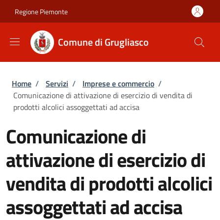
Salta al contenuto principale
Skip to footer content
Regione Piemonte
Comune di Grugliasco
Briciole di pane
Home
/
Servizi
/
Imprese e commercio
/
Comunicazione di attivazione di esercizio di vendita di
prodotti alcolici assoggettati ad accisa
Comunicazione di
attivazione di esercizio di
vendita di prodotti alcolici
assoggettati ad accisa