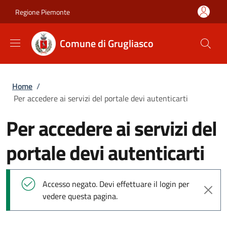
Salta al contenuto principale
Skip to footer content
Regione Piemonte
Comune di Grugliasco
Briciole di pane
Home
/
Per accedere ai servizi del portale devi autenticarti
Per accedere ai servizi del
portale devi autenticarti
Messaggio di stato
Accesso negato. Devi effettuare il login per
vedere questa pagina.