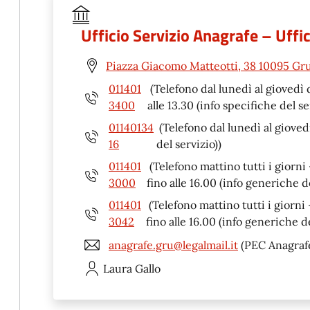
Ufficio Servizio Anagrafe – Uffi
Piazza Giacomo Matteotti, 38 10095 Gru
011401
(Telefono dal lunedì al giovedì 
3400
alle 13.30 (info specifiche del se
01140134
(Telefono dal lunedì al giovedì
16
del servizio))
011401
(Telefono mattino tutti i giorni
3000
fino alle 16.00 (info generiche de
011401
(Telefono mattino tutti i giorni
3042
fino alle 16.00 (info generiche de
anagrafe.gru@legalmail.it
(PEC Anagraf
Laura
Gallo